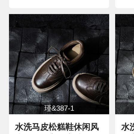
瑾&387-1
水洗马皮松糕鞋休闲风
水