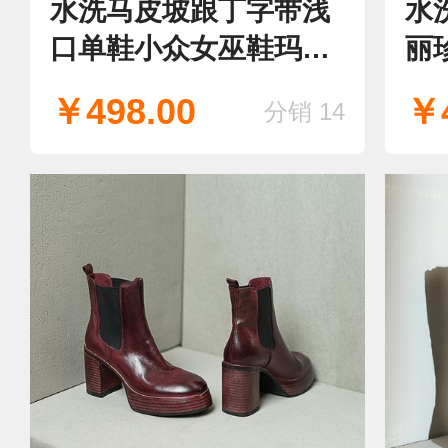
水洗马皮坡跟丁字带浅
水
口单鞋小众女巫鞋玛丽
丽
珍鞋
￥498.00
￥4
分销 14