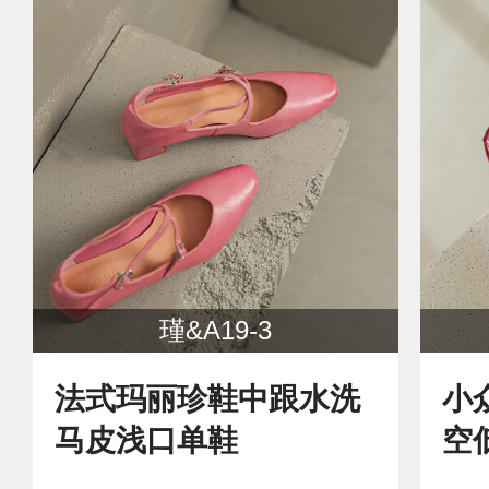
瑾&A19-3
法式玛丽珍鞋中跟水洗
小
马皮浅口单鞋
空
鞋