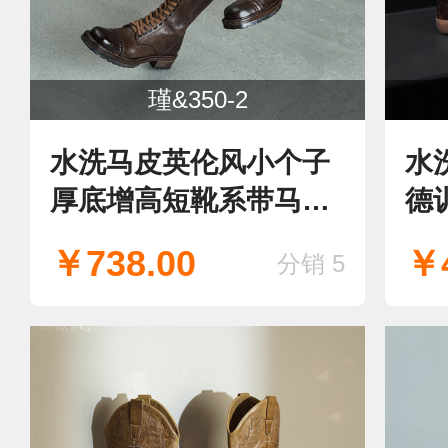
瑾&350-2
水洗马皮英伦风小个子
水
厚底增高短靴系带马丁
德
靴
￥738.00
￥4
分销 5