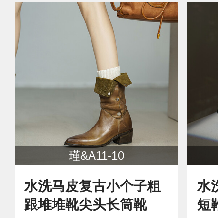
瑾&A11-10
水洗马皮复古小个子粗
水
跟堆堆靴尖头长筒靴
短