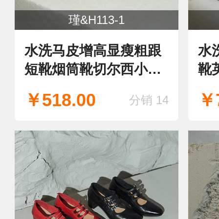
瑾&H113-1
水洗马皮增高显瘦粗跟
水
短靴烟筒靴切尔西小腿
靴
靴
￥518.00
￥7
分销 14