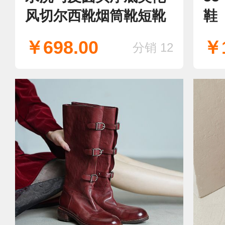
风切尔西靴烟筒靴短靴
鞋
￥698.00
￥1
分销 12