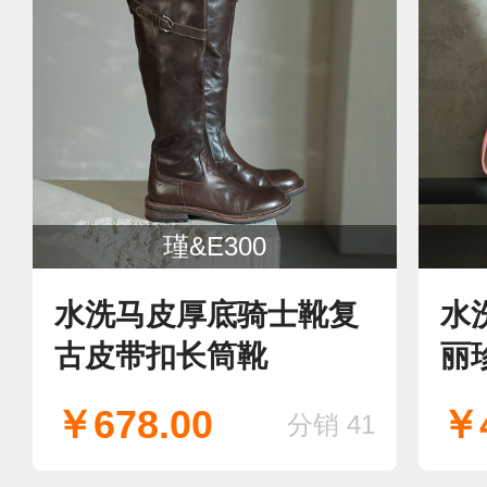
瑾&E300
水洗马皮厚底骑士靴复
水
古皮带扣长筒靴
丽
￥678.00
￥4
分销 41