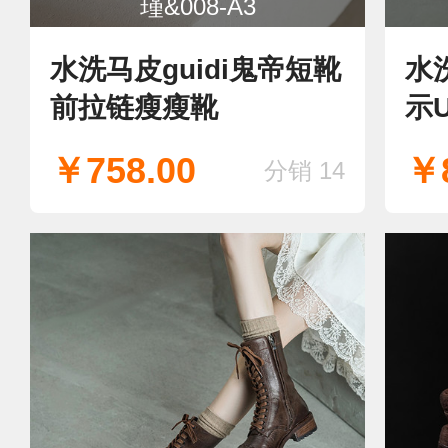
瑾&008-A3
水洗马皮guidi鬼帝短靴
水
前拉链瘦瘦靴
示
￥758.00
￥8
分销 14