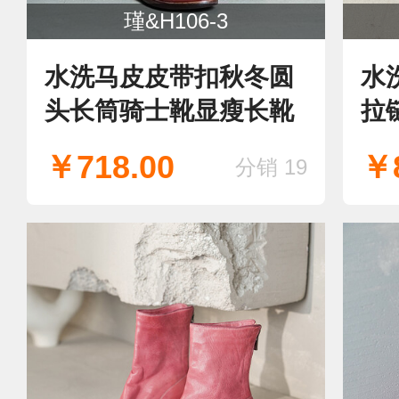
瑾&H106-3
水洗马皮皮带扣秋冬圆
水
头长筒骑士靴显瘦长靴
拉
靴
￥718.00
￥8
分销 19