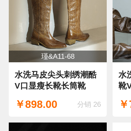
瑾&A11-68
水洗马皮尖头刺绣潮酷
水
V口显瘦长靴长筒靴
靴
靴
￥898.00
￥7
分销 26