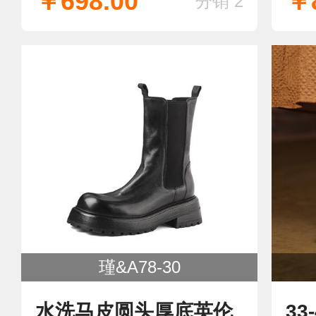
￥698.00
￥8
分销 2
瑾&A78-30
水洗马皮圆头厚底英伦
3