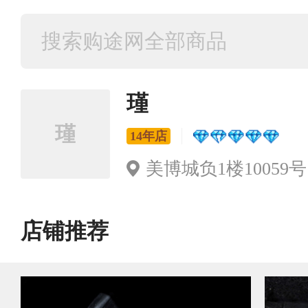
瑾
瑾
14年店
美博城负1楼10059号
店铺推荐