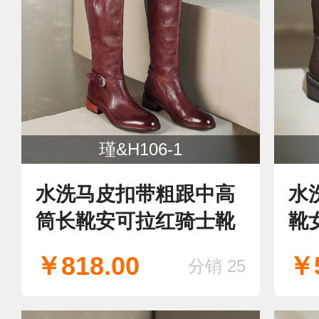
瑾&H106-1
水洗马皮扣带粗跟中高
水
筒长靴安可拉红骑士靴
靴
￥818.00
￥5
分销 25