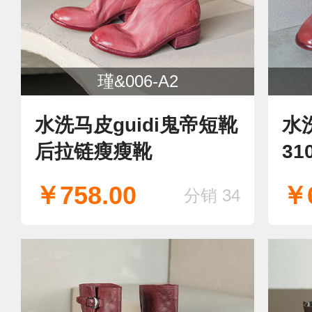
瑾&006-A2
水洗马皮guidi鬼帝短靴
水
后拉链瘦瘦靴
3
单
￥758.00
￥6
分销 34