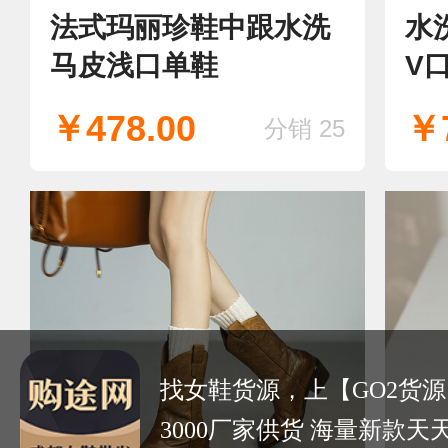
法式玛丽珍鞋中跟水洗
水
马皮浅口单鞋
V
￥478.00
￥7
分销 25
找女鞋货源，上【GO2货源
3000厂家供货 海量新款天