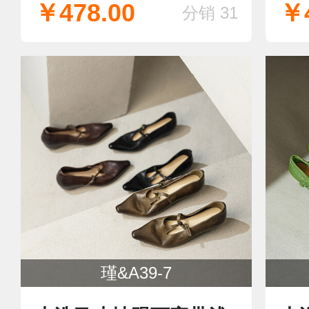
￥478.00
￥4
分销 31
瑾&A39-7