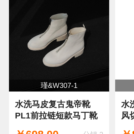
瑾&W307-1
水洗马皮复古鬼帝靴
水
PL1前拉链短款马丁靴
风