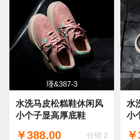
瑾&387-3
水洗马皮松糕鞋休闲风
水
小个子显高厚底鞋
小
￥388.00
￥3
分销 2